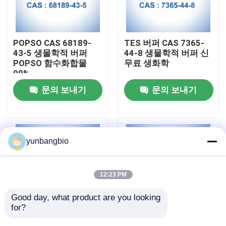
공장 여행
POPSO CAS 68189-
TES 버퍼 CAS 7365-
43-5 생물학적 버퍼
44-8 생물학적 버퍼 신
품질 관리
POPSO 함수화합물
무료 생화학
99%
문의 보내기
문의 보내기
연락주세요
뉴스
yunbangbio
경우
12:23 PM
생물학적 버퍼
Good day, what product are you looking 
for?
몹스 버퍼 CAS 1132-
좋은 CHES 버퍼 CAS
생화학 시약