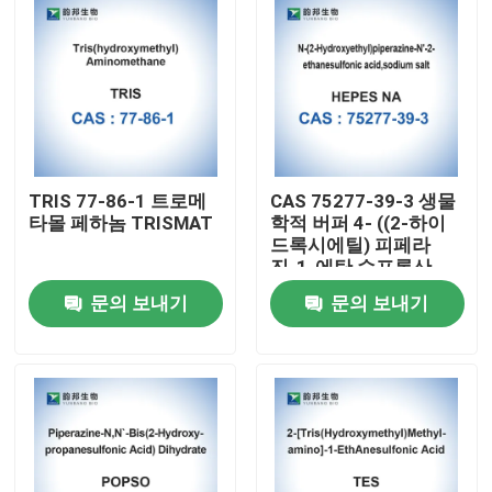
TRIS 77-86-1 트로메
CAS 75277-39-3 생물
타몰 페하놈 TRISMAT
학적 버퍼 4- ((2-하이
드록시에틸) 피페라
진-1-에탄 수프론산
문의 보내기
문의 보내기
집
제품
우리에 대하여