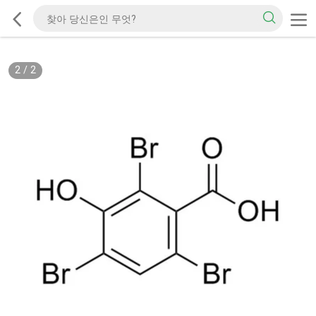
2
/
2