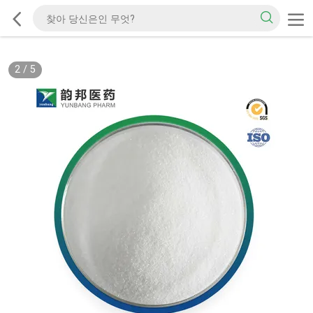
2
/
5