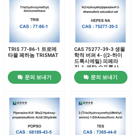
TRIS 77-86-1 트로메
CAS 75277-39-3 생물
타몰 페하놈 TRISMAT
학적 버퍼 4- ((2-하이
드록시에틸) 피페라
진-1-에탄 수프론산
문의 보내기
문의 보내기
집
제품
우리에 대하여