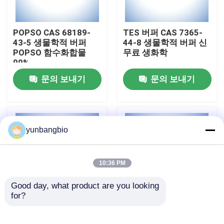
공장 여행
POPSO CAS 68189-
TES 버퍼 CAS 7365-
43-5 생물학적 버퍼
44-8 생물학적 버퍼 신
POPSO 함수화합물
무료 생화학
품질 관리
99%
문의 보내기
문의 보내기
연락주세요
뉴스
yunbangbio
경우
10:36 PM
Good day, what product are you looking 
생물학적 버퍼
for?
몹스 버퍼 CAS 1132-
좋은 CHES 버퍼 CAS
61-2 생물학적 버퍼 3-
103-47-9 생물학적 버
생화학 시약