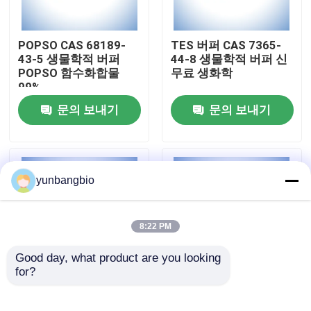
공장 여행
POPSO CAS 68189-
TES 버퍼 CAS 7365-
43-5 생물학적 버퍼
44-8 생물학적 버퍼 신
POPSO 함수화합물
무료 생화학
품질 관리
99%
문의 보내기
문의 보내기
연락주세요
뉴스
yunbangbio
경우
8:22 PM
Good day, what product are you looking 
생물학적 버퍼
for?
몹스 버퍼 CAS 1132-
좋은 CHES 버퍼 CAS
61-2 생물학적 버퍼 3-
103-47-9 생물학적 버
생화학 시약