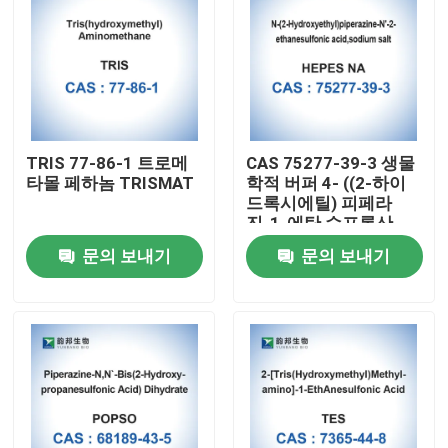
TRIS 77-86-1 트로메
CAS 75277-39-3 생물
타몰 페하놈 TRISMAT
학적 버퍼 4- ((2-하이
드록시에틸) 피페라
진-1-에탄 수프론산
문의 보내기
문의 보내기
집
제품
우리에 대하여