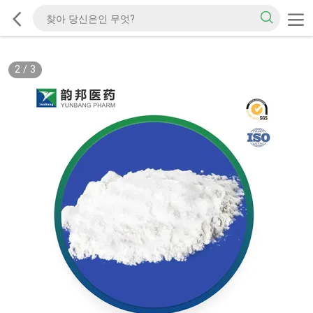
2
/
3