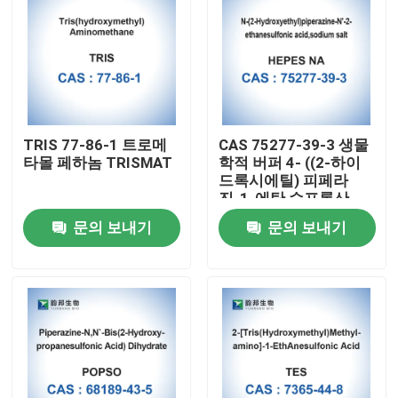
TRIS 77-86-1 트로메
CAS 75277-39-3 생물
타몰 페하놈 TRISMAT
학적 버퍼 4- ((2-하이
드록시에틸) 피페라
진-1-에탄 수프론산
문의 보내기
문의 보내기
집
제품
우리에 대하여