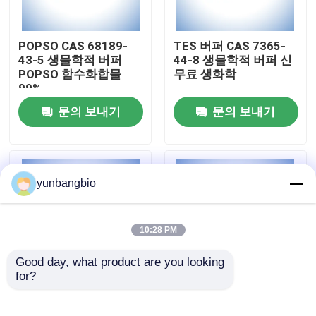
공장 여행
POPSO CAS 68189-
TES 버퍼 CAS 7365-
43-5 생물학적 버퍼
44-8 생물학적 버퍼 신
POPSO 함수화합물
무료 생화학
품질 관리
99%
문의 보내기
문의 보내기
연락주세요
뉴스
yunbangbio
경우
10:28 PM
Good day, what product are you looking 
생물학적 버퍼
for?
몹스 버퍼 CAS 1132-
좋은 CHES 버퍼 CAS
61-2 생물학적 버퍼 3-
103-47-9 생물학적 버
생화학 시약