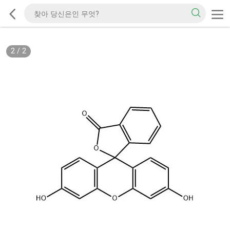
2
/
2