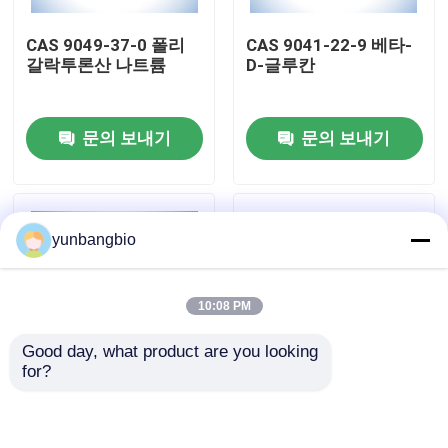
CAS 9049-37-0 폴리
CAS 9041-22-9 베타-
공장 여행
갈락투론산 나트륨
D-글루칸
품질 관리
문의 보내기
문의 보내기
연락주세요
yunbangbio
뉴스
10:08 PM
경우
Good day, what product are you looking 
for?
생물학적 버퍼
3- ((1-나프스 오일) 인
CAS 9067-32-7 나트
돌 CAS 109555-87-5
륨 히알루나트
ISO 인증 1g 5g 10g
생화학 시약