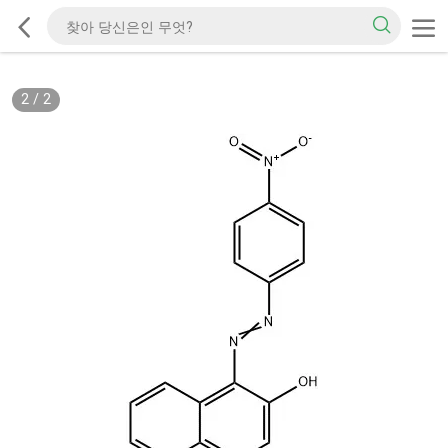
2
/
2