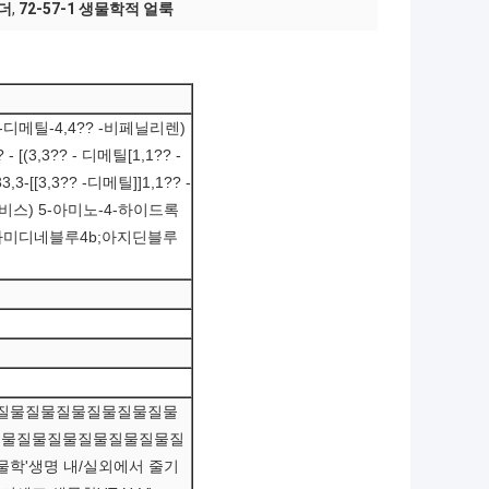
우더
,
72-57-1 생물학적 얼룩
? -디메틸-4,4?? -비페닐리렌)
[(3,3?? - 디메틸[1,1?? -
-[[3,3?? -디메틸]]1,1?? -
 (비스) 5-아미노-4-하이드록
아미디네블루4b;아지딘블루
물질물질물질물질물질물질물
질물질물질물질물질물질물질
학'생명 내/실외에서 줄기