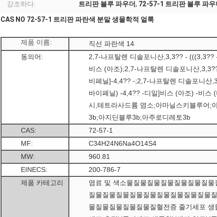
강조하다:
트리판 블루 파우더
,
72-57-1 트리판 블루 파
CAS NO 72-57-1 트리판 파란색 분말 생물학적 얼룩
제품 이름:
직선 파란색 14
동의어:
2,7-나프탈렌 디솔포니산,3,3?? - (((3,3?
비스 (아조);2,7-나프탈렌 디솔포니산,3,3?? - 
비페닐]-4,4?? -;2,7-나프탈렌 디솔포니산,33,3
바이페닐) -4,4?? -디일]비스 (아조) -비스
시,테트라사드륨 염소;아마닐스키블루어;
3b;아지딘블루3b;아주로디레토3b
CAS:
72-57-1
MF:
C34H24N6Na4O14S4
MW:
960.81
EINECS:
200-786-7
제품 카테고리
염료 및 색소물질물질물질물질물질물질
질물질물질물질물질물질물질물질물질물
물질물질물질물질물질혈전증 줄기세포 생물