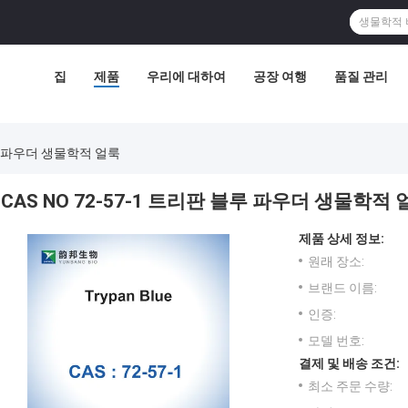
집
제품
우리에 대하여
공장 여행
품질 관리
블루 파우더 생물학적 얼룩
CAS NO 72-57-1 트리판 블루 파우더 생물학적 
제품 상세 정보:
원래 장소:
브랜드 이름:
인증:
모델 번호:
결제 및 배송 조건:
최소 주문 수량: