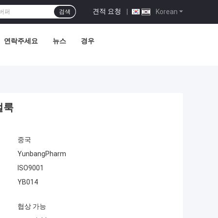
견적 요청
|
Korean
검색
연락주세요
뉴스
경우
얼룩
중국
YunbangPharm
ISO9001
YB014
협상 가능