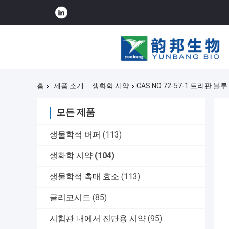
홈
제품 소개
생화학 시약
CAS NO 72-57-1 트리판 
모든 제품
생물학적 버퍼
(113)
생화학 시약
(104)
생물학적 촉매 효소
(113)
글리코시드
(85)
시험관 내에서 진단용 시약
(95)