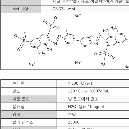
세포 추적' '줄기세포 생물학' '색과 염료' '줄
Mol 파일:
72-57-1.mol
녹는점
> 300 °C (광)
밀도
120 °C에서 0.007g/mL
저장 온도
방 온도에서 건조
용해성
H2O: 용해 10mg/mL
양식
분말
컬러 인덱스
23850