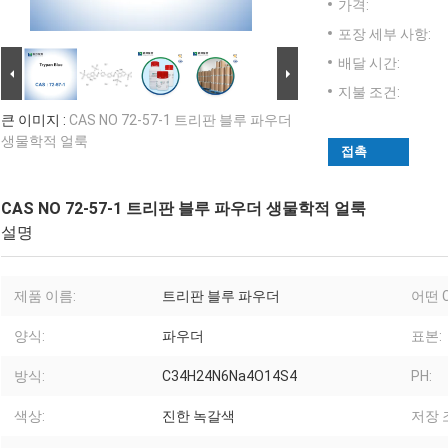
가격:
포장 세부 사항:
배달 시간:
지불 조건:
큰 이미지 :
CAS NO 72-57-1 트리판 블루 파우더
생물학적 얼룩
접촉
CAS NO 72-57-1 트리판 블루 파우더 생물학적 얼룩
설명
제품 이름:
트리판 블루 파우더
어떤 C
양식:
파우더
표본:
방식:
C34H24N6Na4O14S4
PH:
색상:
진한 녹갈색
저장 